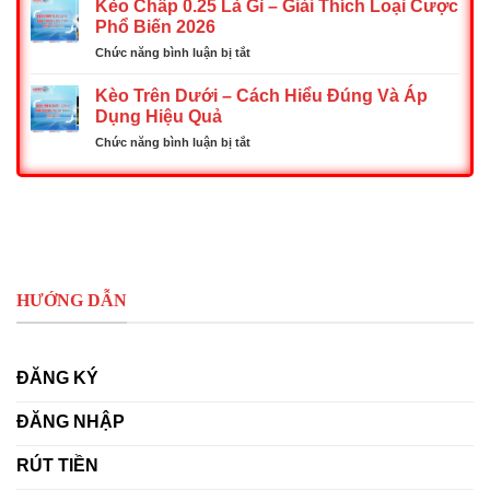
Kèo Chấp 0.25 Là Gì – Giải Thích Loại Cược
Quyết
Dẫn
Baccarat
Đọc
Phổ Biến 2026
–
Bàn
Chức năng bình luận bị tắt
ở
Hướng
Nâng
Kèo
Dẫn
Cao
Chấp
Kèo Trên Dưới – Cách Hiểu Đúng Và Áp
Chi
0.25
Tiết
Dụng Hiệu Quả
Là
Từng
Chức năng bình luận bị tắt
ở
Gì
Bước
Kèo
–
Dễ
Trên
Giải
Hiểu
Dưới
Thích
–
Loại
Cách
Cược
Hiểu
Phổ
Đúng
Biến
Và
2026
HƯỚNG DẪN
Áp
Dụng
Hiệu
Quả
ĐĂNG KÝ
ĐĂNG NHẬP
RÚT TIỀN