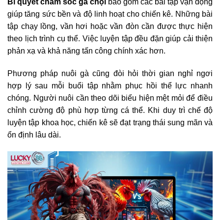
Bí quyết chăm sóc gà chọi
bao gồm các bài tập vận động
giúp tăng sức bền và độ linh hoạt cho chiến kê. Những bài
tập chạy lồng, vần hơi hoặc vần đòn cần được thực hiện
theo lịch trình cụ thể. Việc luyện tập đều đặn giúp cải thiện
phản xạ và khả năng tấn công chính xác hơn.
Phương pháp nuôi gà cũng đòi hỏi thời gian nghỉ ngơi
hợp lý sau mỗi buổi tập nhằm phục hồi thể lực nhanh
chóng. Người nuôi cần theo dõi biểu hiện mệt mỏi để điều
chỉnh cường độ phù hợp từng cá thể. Khi duy trì chế độ
luyện tập khoa học, chiến kê sẽ đạt trạng thái sung mãn và
ổn định lâu dài.