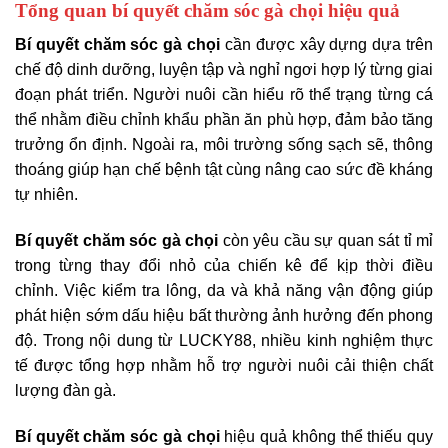
Tổng quan bí quyết chăm sóc gà chọi hiệu quả
Bí quyết chăm sóc gà chọi
cần được xây dựng dựa trên
chế độ dinh dưỡng, luyện tập và nghỉ ngơi hợp lý từng giai
đoạn phát triển. Người nuôi cần hiểu rõ thể trạng từng cá
thể nhằm điều chỉnh khẩu phần ăn phù hợp, đảm bảo tăng
trưởng ổn định. Ngoài ra, môi trường sống sạch sẽ, thông
thoáng giúp hạn chế bệnh tật cùng nâng cao sức đề kháng
tự nhiên.
Bí quyết chăm sóc gà chọi
còn yêu cầu sự quan sát tỉ mỉ
trong từng thay đổi nhỏ của chiến kê để kịp thời điều
chỉnh. Việc kiểm tra lông, da và khả năng vận động giúp
phát hiện sớm dấu hiệu bất thường ảnh hưởng đến phong
độ. Trong nội dung từ LUCKY88, nhiều kinh nghiệm thực
tế được tổng hợp nhằm hỗ trợ người nuôi cải thiện chất
lượng đàn gà.
Bí quyết chăm sóc gà chọi
hiệu quả không thể thiếu quy