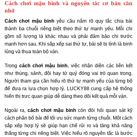
Cách chơi mậu binh và nguyên tắc cơ bản cần
nhớ
Cách chơi mậu binh
yêu cầu nắm rõ quy tắc chia bài
thành ba chuỗi riêng biệt theo thứ tự mạnh yếu. Mỗi chi
gồm số lượng lá khác nhau và phải đảm bảo chi trước
mạnh hơn sau. Khi sắp xếp sai thứ tự, bài sẽ bị tính là binh
lủng và thua toàn bộ ván.
Trong
cách chơi mậu binh
, việc nhận diện các liên kết
như thùng, sảnh, đôi hay tứ quý đóng vai trò quan trọng.
Người tham gia cần hiểu rõ thứ tự mạnh yếu của từng bộ
để đưa ra lựa chọn hợp lý. LUCKY88 cung cấp hệ thống
hiển thị trực quan giúp dễ dàng theo dõi kết quả mỗi ván.
Ngoài ra,
cách chơi mậu binh
còn đòi hỏi quan sát kỹ
cách phân bố bài để tối ưu sức mạnh từng chuỗi. Một cách
sắp xếp hợp lý sẽ giúp hạn chế rủi ro và tăng khả năng
thắng từng chi riêng biệt. Việc hiểu rõ nguyên tắc là bước