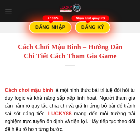
Bỏ
qua
nội
ĐĂNG NHẬP
ĐĂNG KÝ
dung
Cách Chơi Mậu Binh – Hướng Dẫn
Chi Tiết Cách Tham Gia Game
Cách chơi mậu binh
là một hình thức bài trí tuệ đòi hỏi tư
duy logic và khả năng sắp xếp linh hoạt. Người tham gia
cần nắm rõ quy tắc chia chi và giá trị từng bộ bài để tránh
sai sót đáng tiếc.
LUCKY88
mang đến môi trường trải
nghiệm trực tuyến ổn định và tiện lợi. Hãy tiếp tục theo dõi
để hiểu rõ hơn từng bước.