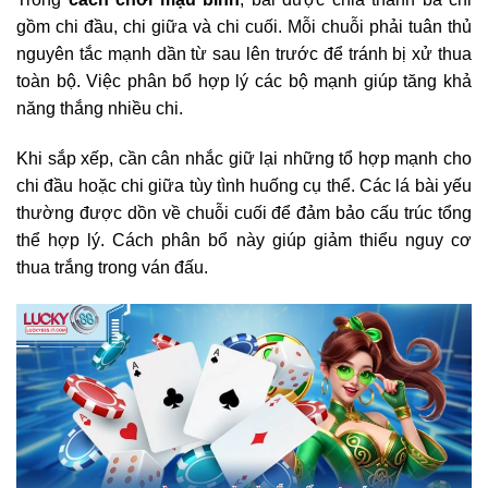
gồm chi đầu, chi giữa và chi cuối. Mỗi chuỗi phải tuân thủ
nguyên tắc mạnh dần từ sau lên trước để tránh bị xử thua
toàn bộ. Việc phân bổ hợp lý các bộ mạnh giúp tăng khả
năng thắng nhiều chi.
Khi sắp xếp, cần cân nhắc giữ lại những tổ hợp mạnh cho
chi đầu hoặc chi giữa tùy tình huống cụ thể. Các lá bài yếu
thường được dồn về chuỗi cuối để đảm bảo cấu trúc tổng
thể hợp lý. Cách phân bổ này giúp giảm thiểu nguy cơ
thua trắng trong ván đấu.