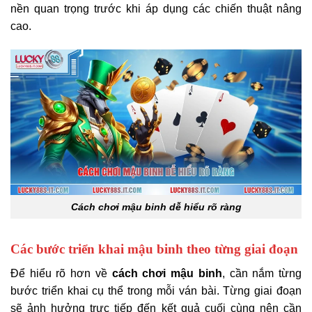
nền quan trọng trước khi áp dụng các chiến thuật nâng
cao.
Cách chơi mậu binh dễ hiểu rõ ràng
Các bước triển khai mậu binh theo từng giai đoạn
Để hiểu rõ hơn về
cách chơi mậu binh
, cần nắm từng
bước triển khai cụ thể trong mỗi ván bài. Từng giai đoạn
sẽ ảnh hưởng trực tiếp đến kết quả cuối cùng nên cần