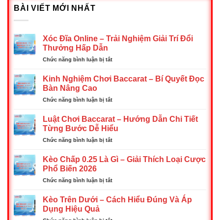
BÀI VIẾT MỚI NHẤT
Xóc Đĩa Online – Trải Nghiệm Giải Trí Đổi
Thưởng Hấp Dẫn
Chức năng bình luận bị tắt
ở
Xóc
Đĩa
Kinh Nghiệm Chơi Baccarat – Bí Quyết Đọc
Online
Bàn Nâng Cao
–
Chức năng bình luận bị tắt
ở
Trải
Kinh
Nghiệm
Nghiệm
Luật Chơi Baccarat – Hướng Dẫn Chi Tiết
Giải
Chơi
Trí
Từng Bước Dễ Hiểu
Baccarat
Đổi
Chức năng bình luận bị tắt
ở
–
Thưởng
Luật
Bí
Hấp
Chơi
Kèo Chấp 0.25 Là Gì – Giải Thích Loại Cược
Quyết
Dẫn
Baccarat
Đọc
Phổ Biến 2026
–
Bàn
Chức năng bình luận bị tắt
ở
Hướng
Nâng
Kèo
Dẫn
Cao
Chấp
Kèo Trên Dưới – Cách Hiểu Đúng Và Áp
Chi
0.25
Tiết
Dụng Hiệu Quả
Là
Từng