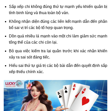
Sắp xếp chi không đúng thứ tự mạnh yếu khiến quân bị
tính binh lủng và thua toàn bộ ván.
Không nhận diện đúng các liên kết mạnh dẫn đến phân
bổ sai vị trí các bộ tổ hợp quan trọng.
Dồn quá nhiều lá mạnh vào một chi làm giảm sức mạnh
tổng thể của các chi còn lại.
Bỏ qua việc kiểm tra lại quân trước khi xác nhận khiến
xảy ra sai sót đáng tiếc.
Hiểu sai thứ tự giá trị các bộ bài dẫn đến quyết định sắp
xếp thiếu chính xác.