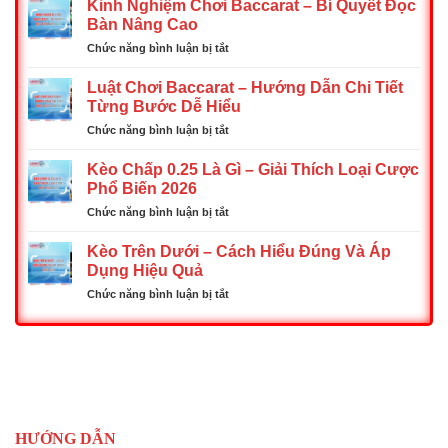
Đĩa
Kinh Nghiệm Chơi Baccarat – Bí Quyết Đọc
Online
Bàn Nâng Cao
–
Chức năng bình luận bị tắt
ở
Trải
Kinh
Nghiệm
Nghiệm
Luật Chơi Baccarat – Hướng Dẫn Chi Tiết
Giải
Chơi
Trí
Từng Bước Dễ Hiểu
Baccarat
Đổi
Chức năng bình luận bị tắt
ở
–
Thưởng
Luật
Bí
Hấp
Chơi
Kèo Chấp 0.25 Là Gì – Giải Thích Loại Cược
Quyết
Dẫn
Baccarat
Đọc
Phổ Biến 2026
–
Bàn
Chức năng bình luận bị tắt
ở
Hướng
Nâng
Kèo
Dẫn
Cao
Chấp
Kèo Trên Dưới – Cách Hiểu Đúng Và Áp
Chi
0.25
Tiết
Dụng Hiệu Quả
Là
Từng
Chức năng bình luận bị tắt
ở
Gì
Bước
Kèo
–
Dễ
Trên
Giải
Hiểu
Dưới
Thích
–
Loại
Cách
Cược
Hiểu
Phổ
Đúng
Biến
Và
2026
HƯỚNG DẪN
Áp