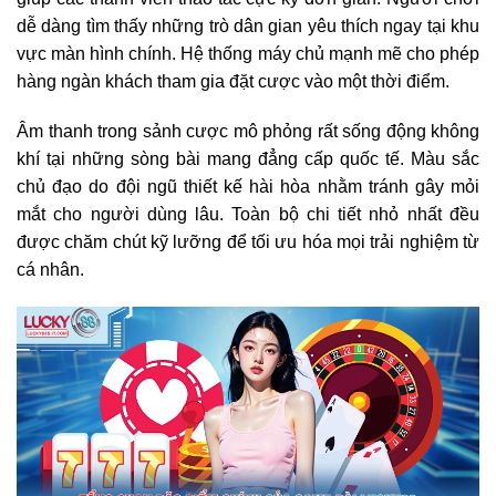
dễ dàng tìm thấy những trò dân gian yêu thích ngay tại khu
vực màn hình chính. Hệ thống máy chủ mạnh mẽ cho phép
hàng ngàn khách tham gia đặt cược vào một thời điểm.
Âm thanh trong sảnh cược mô phỏng rất sống động không
khí tại những sòng bài mang đẳng cấp quốc tế. Màu sắc
chủ đạo do đội ngũ thiết kế hài hòa nhằm tránh gây mỏi
mắt cho người dùng lâu. Toàn bộ chi tiết nhỏ nhất đều
được chăm chút kỹ lưỡng để tối ưu hóa mọi trải nghiệm từ
cá nhân.