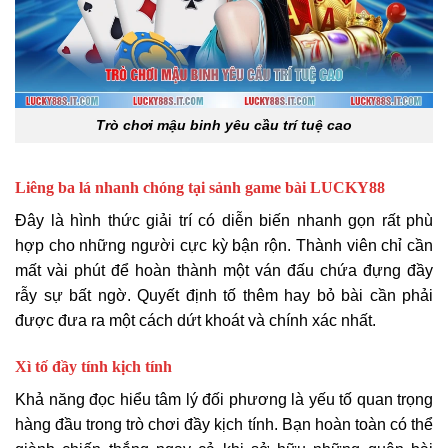
Trò chơi mậu binh yêu cầu trí tuệ cao
Liêng ba lá nhanh chóng tại sảnh game bài LUCKY88
Đây là hình thức giải trí có diễn biến nhanh gọn rất phù
hợp cho những người cực kỳ bận rộn. Thành viên chỉ cần
mất vài phút để hoàn thành một ván đấu chứa đựng đầy
rẫy sự bất ngờ. Quyết định tố thêm hay bỏ bài cần phải
được đưa ra một cách dứt khoát và chính xác nhất.
Xì tố đầy tính kịch tính
Khả năng đọc hiểu tâm lý đối phương là yếu tố quan trọng
hàng đầu trong trò chơi đầy kịch tính. Bạn hoàn toàn có thể