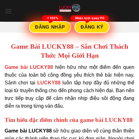
Bỏ
qua
nội
ĐĂNG NHẬP
ĐĂNG KÝ
dung
Game Bài LUCKY88 – Sân Chơi Thách
Thức Mọi Giới Hạn
Game bài LUCKY88
hiện hữu như một điểm đến quen
thuộc của toàn bộ cộng đồng yêu thích thẻ bài hiện nay.
Sảnh chơi tại
LUCKY88
luôn tập hợp đầy đủ những thể
loại từ truyền thống cho đến phong cách hiện đại. Bạn nên
trực tiếp truy cập để cảm nhận nhịp điệu sôi động đang
diễn ra trong từng ván đấu.
Tìm hiểu đặc điểm chính của game bài LUCKY88
Game bài LUCKY88
sở hữu giao diện vô cùng thân thiện
giúp các thành viên thao tác cực kỳ đơn giản. Người chơi