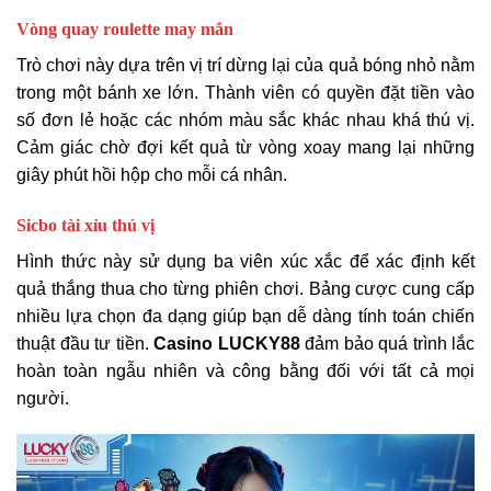
Vòng quay roulette may mắn
Trò chơi này dựa trên vị trí dừng lại của quả bóng nhỏ nằm
trong một bánh xe lớn. Thành viên có quyền đặt tiền vào
số đơn lẻ hoặc các nhóm màu sắc khác nhau khá thú vị.
Cảm giác chờ đợi kết quả từ vòng xoay mang lại những
giây phút hồi hộp cho mỗi cá nhân.
Sicbo tài xỉu thú vị
Hình thức này sử dụng ba viên xúc xắc để xác định kết
quả thắng thua cho từng phiên chơi. Bảng cược cung cấp
nhiều lựa chọn đa dạng giúp bạn dễ dàng tính toán chiến
thuật đầu tư tiền.
Casino LUCKY88
đảm bảo quá trình lắc
hoàn toàn ngẫu nhiên và công bằng đối với tất cả mọi
người.