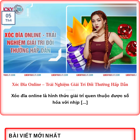
05
Th4
Xóc Đĩa Online – Trải Nghiệm Giải Trí Đổi Thưởng Hấp Dẫn
Xóc đĩa online là hình thức giải trí quen thuộc được số
hóa với nhịp [...]
BÀI VIẾT MỚI NHẤT