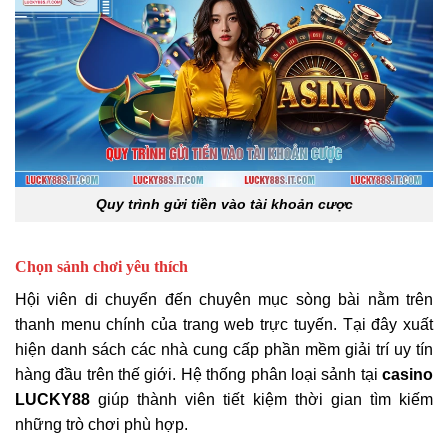
Quy trình gửi tiền vào tài khoản cược
Chọn sảnh chơi yêu thích
Hội viên di chuyển đến chuyên mục sòng bài nằm trên
thanh menu chính của trang web trực tuyến. Tại đây xuất
hiện danh sách các nhà cung cấp phần mềm giải trí uy tín
hàng đầu trên thế giới. Hệ thống phân loại sảnh tại
casino
LUCKY88
giúp thành viên tiết kiệm thời gian tìm kiếm
những trò chơi phù hợp.