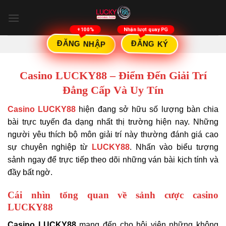
Bỏ
qua
nội
dung
ĐĂNG NHẬP
ĐĂNG KÝ
Casino LUCKY88 – Điểm Đến Giải Trí
Đẳng Cấp Và Uy Tín
Casino LUCKY88
hiện đang sở hữu số lượng bàn chia
bài trực tuyến đa dạng nhất thị trường hiện nay. Những
người yêu thích bộ môn giải trí này thường đánh giá cao
sự chuyên nghiệp từ
LUCKY88
. Nhấn vào biểu tượng
sảnh ngay để trực tiếp theo dõi những ván bài kịch tính và
đầy bất ngờ.
Cái nhìn tổng quan về sảnh cược casino
LUCKY88
Casino LUCKY88
mang đến cho hội viên những không