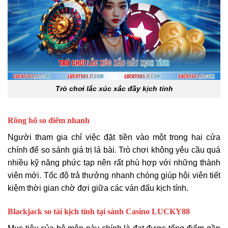
Trò chơi lắc xúc xắc đầy kịch tính
Rồng hổ so điểm nhanh
Người tham gia chỉ việc đặt tiền vào một trong hai cửa
chính để so sánh giá trị lá bài. Trò chơi không yêu cầu quá
nhiều kỹ năng phức tạp nên rất phù hợp với những thành
viên mới. Tốc độ trả thưởng nhanh chóng giúp hội viên tiết
kiệm thời gian chờ đợi giữa các ván đấu kịch tính.
Blackjack so tài kịch tính tại sảnh Casino LUCKY88