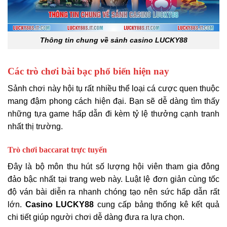
Thông tin chung về sảnh casino LUCKY88
Các trò chơi bài bạc phổ biến hiện nay
Sảnh chơi này hội tụ rất nhiều thể loại cá cược quen thuộc
mang đậm phong cách hiện đại. Bạn sẽ dễ dàng tìm thấy
những tựa game hấp dẫn đi kèm tỷ lệ thưởng cạnh tranh
nhất thị trường.
Trò chơi baccarat trực tuyến
Đây là bộ môn thu hút số lượng hội viên tham gia đông
đảo bậc nhất tại trang web này. Luật lệ đơn giản cùng tốc
độ ván bài diễn ra nhanh chóng tạo nên sức hấp dẫn rất
lớn.
Casino LUCKY88
cung cấp bảng thống kê kết quả
chi tiết giúp người chơi dễ dàng đưa ra lựa chọn.