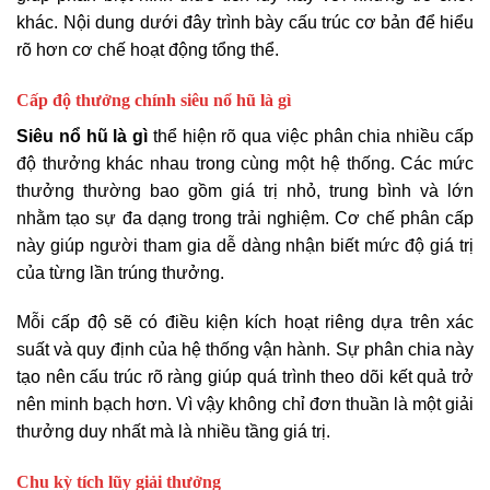
khác. Nội dung dưới đây trình bày cấu trúc cơ bản để hiểu
rõ hơn cơ chế hoạt động tổng thể.
Cấp độ thưởng chính siêu nổ hũ là gì
Siêu nổ hũ là gì
thể hiện rõ qua việc phân chia nhiều cấp
độ thưởng khác nhau trong cùng một hệ thống. Các mức
thưởng thường bao gồm giá trị nhỏ, trung bình và lớn
nhằm tạo sự đa dạng trong trải nghiệm. Cơ chế phân cấp
này giúp người tham gia dễ dàng nhận biết mức độ giá trị
của từng lần trúng thưởng.
Mỗi cấp độ sẽ có điều kiện kích hoạt riêng dựa trên xác
suất và quy định của hệ thống vận hành. Sự phân chia này
tạo nên cấu trúc rõ ràng giúp quá trình theo dõi kết quả trở
nên minh bạch hơn. Vì vậy không chỉ đơn thuần là một giải
thưởng duy nhất mà là nhiều tầng giá trị.
Chu kỳ tích lũy giải thưởng