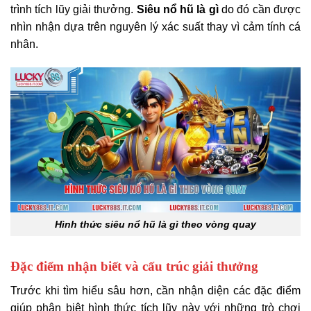
trình tích lũy giải thưởng.
Siêu nổ hũ là gì
do đó cần được
nhìn nhận dựa trên nguyên lý xác suất thay vì cảm tính cá
nhân.
Hình thức siêu nổ hũ là gì theo vòng quay
Đặc điểm nhận biết và cấu trúc giải thưởng
Trước khi tìm hiểu sâu hơn, cần nhận diện các đặc điểm
giúp phân biệt hình thức tích lũy này với những trò chơi