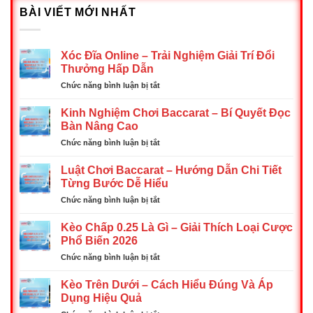
BÀI VIẾT MỚI NHẤT
Xóc Đĩa Online – Trải Nghiệm Giải Trí Đổi
Thưởng Hấp Dẫn
Chức năng bình luận bị tắt
ở
Xóc
Đĩa
Kinh Nghiệm Chơi Baccarat – Bí Quyết Đọc
Online
Bàn Nâng Cao
–
Chức năng bình luận bị tắt
ở
Trải
Kinh
Nghiệm
Nghiệm
Luật Chơi Baccarat – Hướng Dẫn Chi Tiết
Giải
Chơi
Trí
Từng Bước Dễ Hiểu
Baccarat
Đổi
Chức năng bình luận bị tắt
ở
–
Thưởng
Luật
Bí
Hấp
Chơi
Kèo Chấp 0.25 Là Gì – Giải Thích Loại Cược
Quyết
Dẫn
Baccarat
Đọc
Phổ Biến 2026
–
Bàn
Chức năng bình luận bị tắt
ở
Hướng
Nâng
Kèo
Dẫn
Cao
Chấp
Kèo Trên Dưới – Cách Hiểu Đúng Và Áp
Chi
0.25
Tiết
Dụng Hiệu Quả
Là
Từng