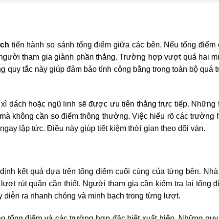
ách
tiến hành so sánh tổng điểm giữa các bên. Nếu tổng điểm
 người tham gia giành phần thắng. Trường hợp vượt quá hai 
g quy tắc này giúp đảm bảo tính công bằng trong toàn bộ quá t
xì dách hoặc ngũ linh sẽ được ưu tiên thắng trực tiếp. Những 
mà không cần so điểm thông thường. Việc hiểu rõ các trường
gay lập tức. Điều này giúp tiết kiệm thời gian theo dõi ván.
định kết quả dựa trên tổng điểm cuối cùng của từng bên. Nhà
 lượt rút quân cần thiết. Người tham gia cần kiểm tra lại tổng 
y diễn ra nhanh chóng và minh bạch trong từng lượt.
o tổng điểm và các trường hợp đặc biệt xuất hiện. Những quy