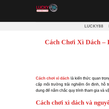
Bỏ
qua
nội
dung
LUCKY88
Cách Chơi Xì Dách –
Cách chơi xì dách
là kiến thức quan trọn
cấp môi trường trải nghiệm ổn định, hỗ t
dung để nắm chắc quy trình tham gia và v
Cách chơi xì dách và nguyê