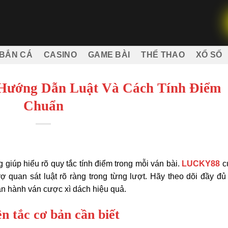
BẮN CÁ
CASINO
GAME BÀI
THỂ THAO
XỔ SỐ
 Hướng Dẫn Luật Và Cách Tính Điểm
Chuẩn
g giúp hiểu rõ quy tắc tính điểm trong mỗi ván bài.
LUCKY88
c
rợ quan sát luật rõ ràng trong từng lượt. Hãy theo dõi đầy đủ
ận hành ván cược xì dách hiệu quả.
n tắc cơ bản cần biết