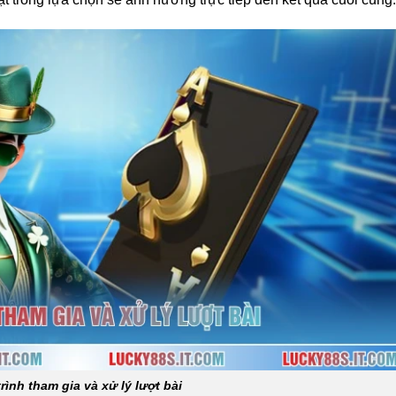
rình tham gia và xử lý lượt bài