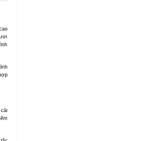
 cao
mươi
rình
tình
 hợp
 cái
điểm
 tắc