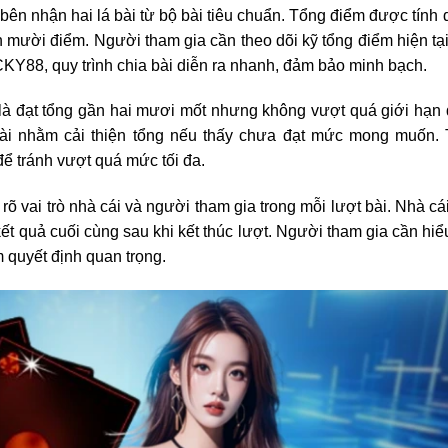
bên nhận hai lá bài từ bộ bài tiêu chuẩn. Tổng điểm được tính
tính mười điểm. Người tham gia cần theo dõi kỹ tổng điểm hiện tạ
CKY88, quy trình chia bài diễn ra nhanh, đảm bảo minh bạch.
h là đạt tổng gần hai mươi mốt nhưng không vượt quá giới hạn
bài nhằm cải thiện tổng nếu thấy chưa đạt mức mong muốn. 
để tránh vượt quá mức tối đa.
rõ vai trò nhà cái và người tham gia trong mỗi lượt bài. Nhà cá
ết quả cuối cùng sau khi kết thúc lượt. Người tham gia cần hiể
 quyết định quan trọng.